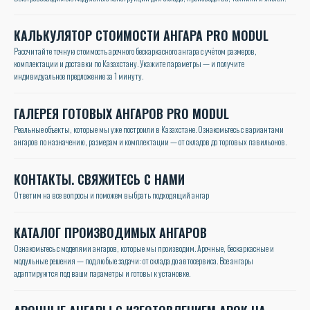
КАЛЬКУЛЯТОР СТОИМОСТИ АНГАРА PRO MODUL
Рассчитайте точную стоимость арочного бескаркасного ангара с учётом размеров,
комплектации и доставки по Казахстану. Укажите параметры — и получите
индивидуальное предложение за 1 минуту.
ГАЛЕРЕЯ ГОТОВЫХ АНГАРОВ PRO MODUL
Реальные объекты, которые мы уже построили в Казахстане. Ознакомьтесь с вариантами
ангаров по назначению, размерам и комплектации — от складов до торговых павильонов.
КОНТАКТЫ. СВЯЖИТЕСЬ С НАМИ
Ответим на все вопросы и поможем выбрать подходящий ангар
КАТАЛОГ ПРОИЗВОДИМЫХ АНГАРОВ
Ознакомьтесь с моделями ангаров, которые мы производим. Арочные, бескаркасные и
модульные решения — под любые задачи: от склада до автосервиса. Все ангары
адаптируются под ваши параметры и готовы к установке.