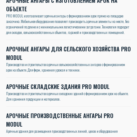
АРОЧНЫЕ АНГАРЫ С ИЗГОТОВЛЕНИЕМ АРОК НА
ОБЪЕКТЕ
PRO MODUL изготавливает арочные ангары с формированием арок прямо на площадке
заказчика. Мобильное оборудование позволяет производить арочные элементы на месте, без
ограничений по длине и с минимальными логистическими затратами. Технология подходит
для складов, сельскохозяйственных объектов, гаражей и производственных помещений.
АРОЧНЫЕ АНГАРЫ ДЛЯ СЕЛЬСКОГО ХОЗЯЙСТВА PRO
MODUL
Производство и строительство арочных сельскохозяйственных ангаров с формированием
арок на объекте. Для ферм, хранения урожая и техники.
АРОЧНЫЕ СКЛАДСКИЕ ЗДАНИЯ PRO MODUL
Производство и строительство арочных складских зданий с формированием арок на объекте.
Для хранения продукции и материалов.
АРОЧНЫЕ ПРОИЗВОДСТВЕННЫЕ АНГАРЫ PRO
MODUL
Арочные здания для размещения производственных линий, цехов и оборудования