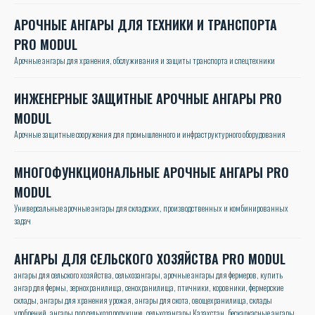
АРОЧНЫЕ АНГАРЫ ДЛЯ ТЕХНИКИ И ТРАНСПОРТА
PRO MODUL
Арочные ангары для хранения, обслуживания и защиты транспорта и спецтехники
ИНЖЕНЕРНЫЕ ЗАЩИТНЫЕ АРОЧНЫЕ АНГАРЫ PRO
MODUL
Арочные защитные сооружения для промышленного и инфраструктурного оборудования
МНОГОФУНКЦИОНАЛЬНЫЕ АРОЧНЫЕ АНГАРЫ PRO
MODUL
Универсальные арочные ангары для складских, производственных и комбинированных
задач
АНГАРЫ ДЛЯ СЕЛЬСКОГО ХОЗЯЙСТВА PRO MODUL
ангары для сельского хозяйства, сельхозангары, арочные ангары для фермеров, купить
ангар для фермы, зернохранилища, сенохранилища, птичники, коровники, фермерские
склады, ангары для хранения урожая, ангары для скота, овощехранилища, склады
удобрений, ангары под сельхозпродукцию, сельхозангары Казахстан, бескаркасные ангары