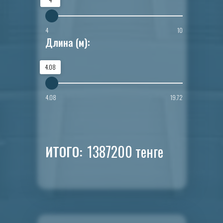
4
10
Длина (м):
4.08
4.08
19.72
1387200
тенге
ИТОГО: